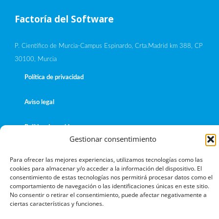
Factoría del Software
P. Científico de Murcia-Campus Espinardo, Crta.Madrid km 388, CP
30100, Murcia
Política de privacidad
Aviso legal
Política de cookies
Gestionar consentimiento
Términos y condiciones de uso
Para ofrecer las mejores experiencias, utilizamos tecnologías como las
cookies para almacenar y/o acceder a la información del dispositivo. El
consentimiento de estas tecnologías nos permitirá procesar datos como el
comportamiento de navegación o las identificaciones únicas en este sitio.
No consentir o retirar el consentimiento, puede afectar negativamente a
Copyright © 2026 Work&Track Mobile
ciertas características y funciones.