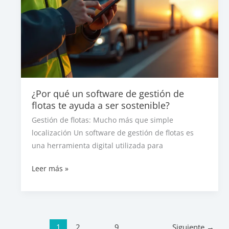
complementarios
¿Por qué un software de gestión de
flotas te ayuda a ser sostenible?
Gestión de flotas: Mucho más que simple
localización Un software de gestión de flotas es
una herramienta digital utilizada para
¿Por
Leer más »
qué
un
software
de
1
2
…
9
Siguiente
→