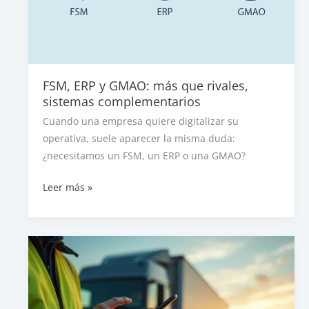
FSM, ERP y GMAO: más que rivales,
sistemas complementarios
Cuando una empresa quiere digitalizar su
operativa, suele aparecer la misma duda:
¿necesitamos un FSM, un ERP o una GMAO?
FSM,
Leer más »
ERP
y
GMAO:
más
que
rivales,
sistemas