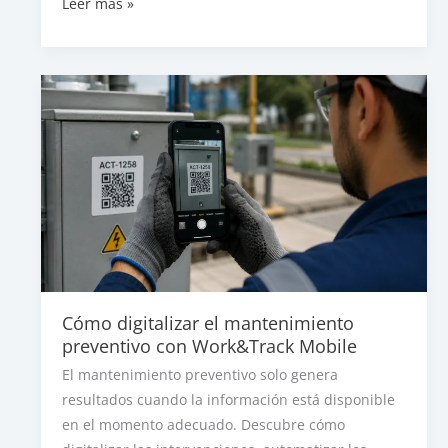
Información
Leer más »
en
tiempo
real:
la
clave
para
optimizar
las
operaciones
de
campo
Cómo digitalizar el mantenimiento
preventivo con Work&Track Mobile
El mantenimiento preventivo solo genera
resultados cuando la información está disponible
en el momento adecuado. Descubre cómo