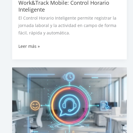
Work&Track Mobile: Control Horario
Inteligente
El Control Horario Inteligente permite registrar la
jornada laboral y la actividad en campo de forma
fácil, rápida y automática.
Work&Track
Leer más »
Mobile:
Control
Horario
Inteligente