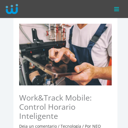
Ir
al
contenido
Work&Track Mobile:
Control Horario
Inteligente
Deja un comentario
/
Tecnología
/ Por
NEO