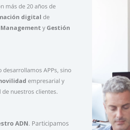
on más de 20 años de
ación digital
de
ce Management
y
Gestión
o desarrollamos APPs, sino
movilidad
empresarial y
 de nuestros clientes.
estro ADN
. Participamos