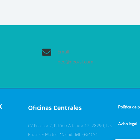
Email:
neo@neo-si.com
Oficinas Centrales
Política de 
Aviso legal
C/ Pollensa 2, Edificio Artemisa 17, 28290, Las
Rozas de Madrid, Madrid. Telf: (+34) 91