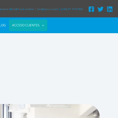
agement Work&Track mobile
|
neo@neo-si.com
|
(+34) 91 5751806
LOG
ACCESO CLIENTES