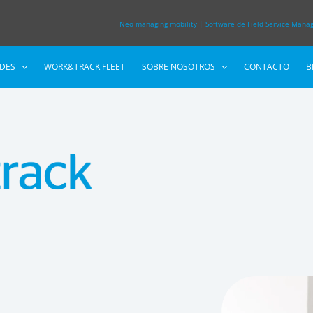
Neo managing mobility
|
Software de Field Service Man
ADES
WORK&TRACK FLEET
SOBRE NOSOTROS
CONTACTO
B