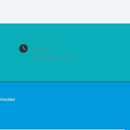
Horario:
Lu-Vi: 9 am – 6 pm
privacidad