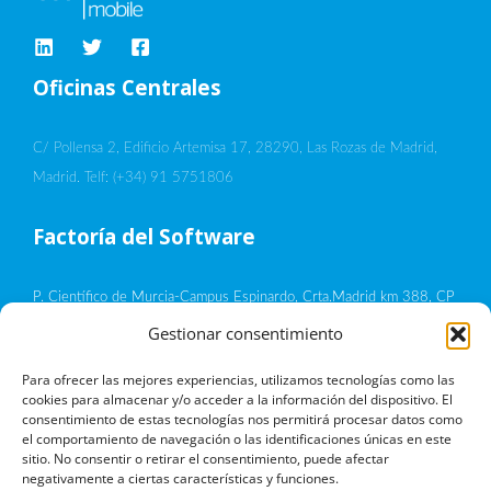
Oficinas Centrales
C/ Pollensa 2, Edificio Artemisa 17, 28290, Las Rozas de Madrid,
Madrid. Telf: (+34) 91 5751806
Factoría del Software
P. Científico de Murcia-Campus Espinardo, Crta.Madrid km 388, CP
30100, Murcia
Gestionar consentimiento
Política de privacidad
Para ofrecer las mejores experiencias, utilizamos tecnologías como las
cookies para almacenar y/o acceder a la información del dispositivo. El
consentimiento de estas tecnologías nos permitirá procesar datos como
Aviso legal
el comportamiento de navegación o las identificaciones únicas en este
sitio. No consentir o retirar el consentimiento, puede afectar
negativamente a ciertas características y funciones.
Política de cookies