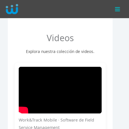
Ir
al
contenido
Videos
Explora nuestra colección de videos.
Work&Track Mobile · Software de Field
Service Management