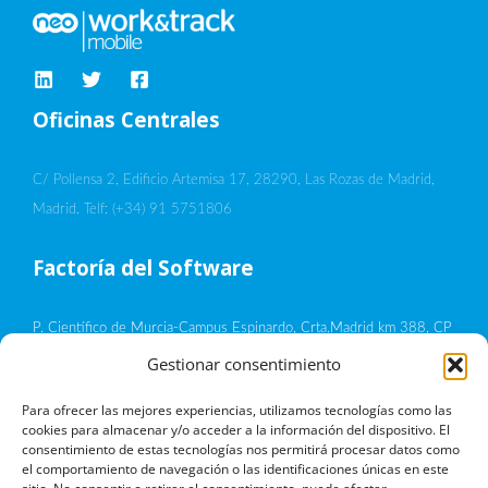
portuaria
Oficinas Centrales
C/ Pollensa 2, Edificio Artemisa 17, 28290, Las Rozas de Madrid,
Madrid. Telf: (+34) 91 5751806
Factoría del Software
P. Científico de Murcia-Campus Espinardo, Crta.Madrid km 388, CP
30100, Murcia
Gestionar consentimiento
Política de privacidad
Para ofrecer las mejores experiencias, utilizamos tecnologías como las
cookies para almacenar y/o acceder a la información del dispositivo. El
consentimiento de estas tecnologías nos permitirá procesar datos como
Aviso legal
el comportamiento de navegación o las identificaciones únicas en este