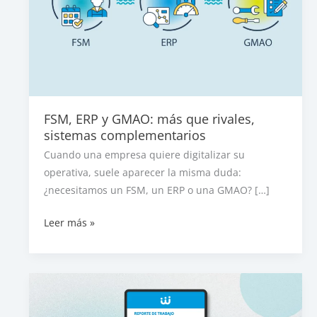
FSM, ERP y GMAO: más que rivales,
sistemas complementarios
Cuando una empresa quiere digitalizar su
operativa, suele aparecer la misma duda:
¿necesitamos un FSM, un ERP o una GMAO? […]
FSM,
Leer más »
ERP
y
GMAO:
más
que