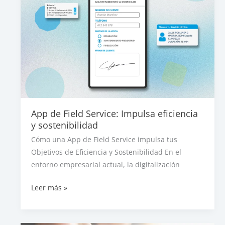
rivales,
sistemas
complementarios
App de Field Service: Impulsa eficiencia
y sostenibilidad
Cómo una App de Field Service impulsa tus
Objetivos de Eficiencia y Sostenibilidad En el
entorno empresarial actual, la digitalización
App
Leer más »
de
Field
Service: