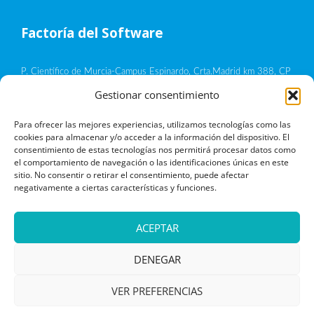
Factoría del Software
P. Científico de Murcia-Campus Espinardo, Crta.Madrid km 388, CP
30100, Murcia
Gestionar consentimiento
Política de privacidad
Para ofrecer las mejores experiencias, utilizamos tecnologías como las
cookies para almacenar y/o acceder a la información del dispositivo. El
consentimiento de estas tecnologías nos permitirá procesar datos como
Aviso legal
el comportamiento de navegación o las identificaciones únicas en este
sitio. No consentir o retirar el consentimiento, puede afectar
negativamente a ciertas características y funciones.
Política de cookies
Términos y condiciones de uso
ACEPTAR
DENEGAR
VER PREFERENCIAS
Copyright © 2026 Work&Track Mobile