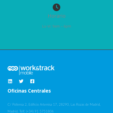
Horario
Lu-Vi: 9am – 6pm
Oficinas Centrales
C/ Pollensa 2, Edificio Artemisa 17, 28290, Las Rozas de Madrid,
Madrid. Telf: (+34) 91 5751806