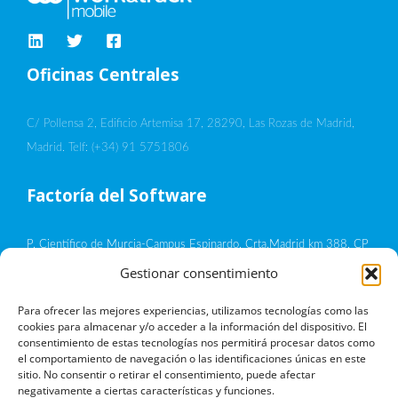
Oficinas Centrales
C/ Pollensa 2, Edificio Artemisa 17, 28290, Las Rozas de Madrid,
Madrid. Telf: (+34) 91 5751806
Factoría del Software
P. Científico de Murcia-Campus Espinardo, Crta.Madrid km 388, CP
30100, Murcia
Gestionar consentimiento
Política de privacidad
Para ofrecer las mejores experiencias, utilizamos tecnologías como las
cookies para almacenar y/o acceder a la información del dispositivo. El
consentimiento de estas tecnologías nos permitirá procesar datos como
Aviso legal
el comportamiento de navegación o las identificaciones únicas en este
sitio. No consentir o retirar el consentimiento, puede afectar
negativamente a ciertas características y funciones.
Política de cookies